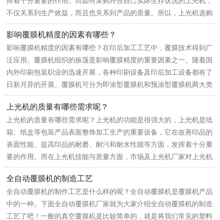
挥着十分重要的作用。而如何采购符合自己实际生存状况的上光机，
不仅关系到生产效益，而且也关系到产品的质量。所以，上光机选购
影响覆膜机精度的因素有哪些？
影响覆膜机精度的因素有哪些？在印后加工工艺中，覆膜技术得到广
泛应用。覆膜机组织的振荡是影响覆膜精度的重要因素之一。随着国
内外印刷包装职业的迅速开展，各种印刷设备及印后加工设备都有了
日新月异的开展。覆膜机可分为即涂型覆膜机和预涂型覆膜机两大类
上光机的质量有哪些需求呢？
上光机的质量有哪些需求呢？上光机的功能是很强大的，上光机是纸
箱、纸盒等包装产品表面整饰加工生产的重要设备，它在改善印品的
表面性能、提高印品的耐磨、耐污和耐水性能等方面，发挥着十分重
要的作用。而在上光机技能与质量方面，市场及上光机厂家对上光机
全自动覆膜机的制造工艺
全自动覆膜机的制作工艺是什么样的呢？全自动覆膜机是覆膜机产品
中的一种。下面全自动覆膜机厂家就为大家介绍全自动覆膜机的制造
工艺了吧！一般的真空覆膜机是比较简单的，就是将我们常见的塑料