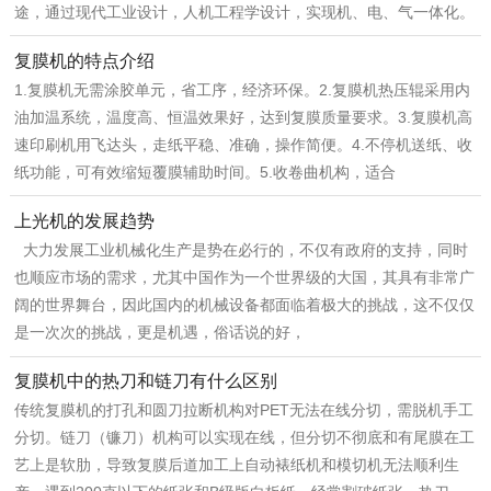
途，通过现代工业设计，人机工程学设计，实现机、电、气一体化。
复膜机的特点介绍
1.复膜机无需涂胶单元，省工序，经济环保。2.复膜机热压辊采用内
油加温系统，温度高、恒温效果好，达到复膜质量要求。3.复膜机高
速印刷机用飞达头，走纸平稳、准确，操作简便。4.不停机送纸、收
纸功能，可有效缩短覆膜辅助时间。5.收卷曲机构，适合
上光机的发展趋势
大力发展工业机械化生产是势在必行的，不仅有政府的支持，同时
也顺应市场的需求，尤其中国作为一个世界级的大国，其具有非常广
阔的世界舞台，因此国内的机械设备都面临着极大的挑战，这不仅仅
是一次次的挑战，更是机遇，俗话说的好，
复膜机中的热刀和链刀有什么区别
传统复膜机的打孔和圆刀拉断机构对PET无法在线分切，需脱机手工
分切。链刀（镰刀）机构可以实现在线，但分切不彻底和有尾膜在工
艺上是软肋，导致复膜后道加工上自动裱纸机和模切机无法顺利生