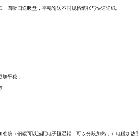
纸，四吸四送吸盘，平稳输送不同规格纸张与快速送纸。
更加平稳；
节；
；
；
加准确（钢辊可以选配电子恒温辊，可以分段加热；）电磁加热