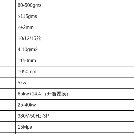
80-500gms
≥115gms
≤±2mm
10/12/15
丝
4-10g/m2
1150mm
1050mm
5kw
65kw+14.4
（开窗覆膜）
25-40kw
380V-50Hz-3P
15Mpa