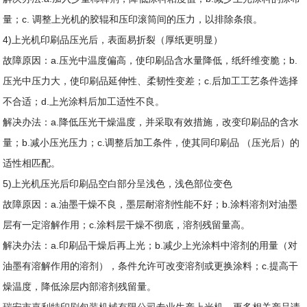
量；c. 调整上光机的胶辊和压印滚筒间的压力，以排除条痕。
4)上光机印刷品压光后，表面易折裂（厚纸更明显）
故障原因：a.压光中温度偏高，使印刷品含水量降低，纸纤维变脆；b.
压光中压力大，使印刷品延伸性、柔韧性变差；c.后加工工艺条件选择
不合适；d.上光涂料后加工适性不良。
解决办法：a.降低压光干燥温度，并采取有效措施，改变印刷品的含水
量；b.减小压光压力；c.调整后加工条件，使其同印刷品 （压光后）的
适性相匹配。
5)上光机压光后印刷品空白部分呈浅色，浅色部位变色
故障原因：a.油墨干燥不良，墨层耐溶剂性能不好；b.涂料溶剂对油墨
层有一定溶解作用；c.涂料层干燥不彻底，溶剂残留量高。
解决办法：a.印刷品干燥后再上光；b.减少上光涂料中溶剂的用量（对
油墨有溶解作用的溶剂），条件允许可改变溶剂或更换涂料；c.提高干
燥温度，降低涂层内部溶剂残留量。
瑞安市嘉利特印刷包装机械有限公司
专业生产
上光机
，更多相关产品请