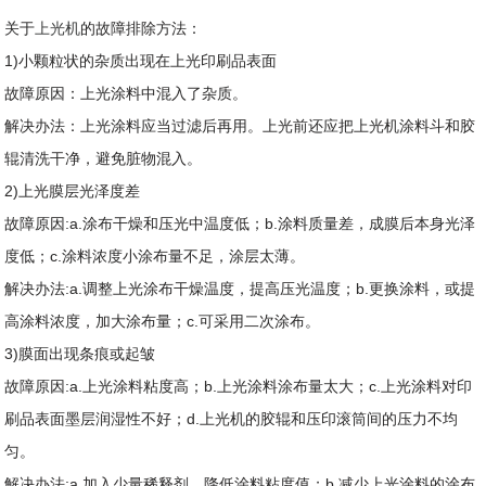
关于
上光机
的故障排除方法：
1)小颗粒状的杂质出现在上光印刷品表面
故障原因：上光涂料中混入了杂质。
解决办法：上光涂料应当过滤后再用。上光前还应把上光机涂料斗和胶
辊清洗干净，避免脏物混入。
2)上光膜层光泽度差
故障原因:a.涂布干燥和压光中温度低；b.涂料质量差，成膜后本身光泽
度低；c.涂料浓度小涂布量不足，涂层太薄。
解决办法:a.调整上光涂布干燥温度，提高压光温度；b.更换涂料，或提
高涂料浓度，加大涂布量；c.可采用二次涂布。
3)膜面出现条痕或起皱
故障原因:a.上光涂料粘度高；b.上光涂料涂布量太大；c.上光涂料对印
刷品表面墨层润湿性不好；d.上光机的胶辊和压印滚筒间的压力不均
匀。
解决办法:a.加入少量稀释剂，降低涂料粘度值；b.减少上光涂料的涂布